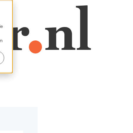
ie
om