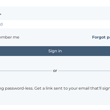
*
ember me
Forgot 
or
ng password-less. Get a link sent to your email that'll sign