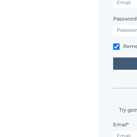
Password
Rem
Try goi
Email*