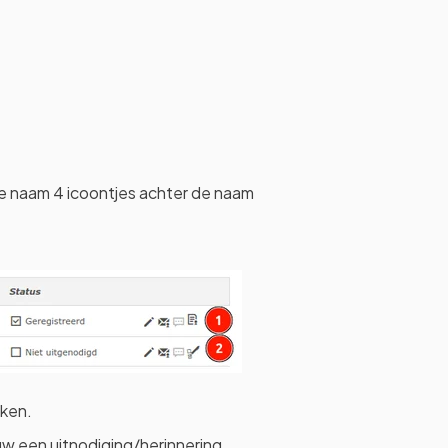
ke naam 4 icoontjes achter de naam
rken.
w een uitnodiging/herinnering