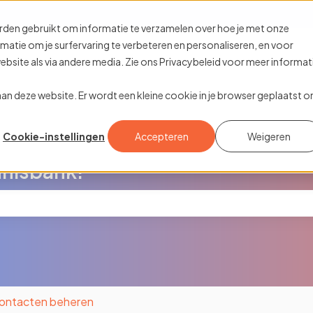
rtalingen
rden gebruikt om informatie te verzamelen over hoe je met onze
tie om je surfervaring te verbeteren en personaliseren, en voor
site als via andere media. Zie ons Privacybeleid voor meer informat
k aan deze website. Er wordt een kleine cookie in je browser geplaatst 
Cookie-instellingen
Accepteren
Weigeren
nisbank!
oekveld is leeg.
ontacten beheren