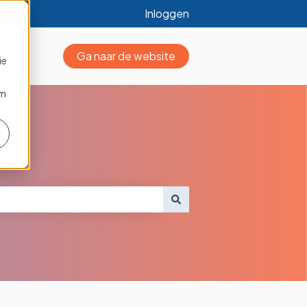
Inloggen
Ga naar de website
ie
om