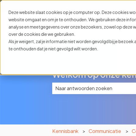
Nederlands
Submenu tonen voor ve
Deze website slaat cookies op je computer op. Deze cookies wo
website omgaat en om je te onthouden. We gebruiken deze informa
analyse en meetgegevens over onze bezoekers, zowel op deze web
over de cookies die we gebruiken.
Als je weigert, zal je informatie niet worden gevolgd bij je bezoe
te onthouden dat je niet gevolgd wilt worden.
Welkom op onze ken
Er zijn geen suggesties want het z
Kennisbank
Communicatie
C