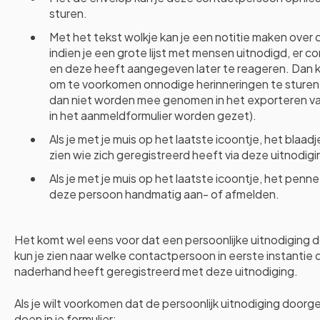
sturen.
Met het tekst wolkje kan je een notitie maken over 
indien je een grote lijst met mensen uitnodigd, er
en deze heeft aangegeven later te reageren. Dan ka
om te voorkomen onnodige herinneringen te sturen
dan niet worden mee genomen in het exporteren va
in het aanmeldformulier worden gezet).
Als je met je muis op het laatste icoontje, het blaad
zien wie zich geregistreerd heeft via deze uitnodigi
Als je met je muis op het laatste icoontje, het penn
deze persoon handmatig aan- of afmelden.
Het komt wel eens voor dat een persoonlijke uitnodiging
kun je zien naar welke contactpersoon in eerste instantie d
naderhand heeft geregistreerd met deze uitnodiging.
Als je wilt voorkomen dat de persoonlijk uitnodiging doorg
doen in je formulier: