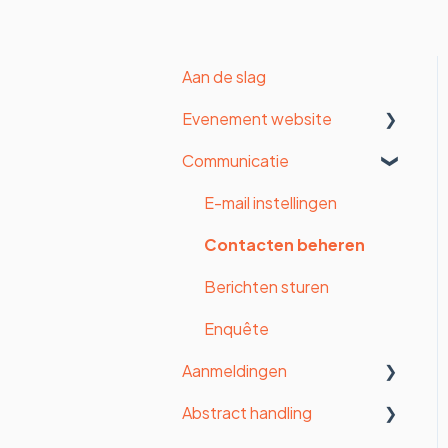
Aan de slag
Evenement website
Communicatie
Organisatie instellingen
Algemene instellingen
E-mail instellingen
Formulier
Contacten beheren
Betalingen
Berichten sturen
Vormgeving
Enquête
Aanmeldingen
Website
Abstract handling
Website pagina's (oude
Statistieken
website builder)