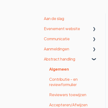
Aan de slag
Evenement website
Communicatie
Organisatie instellingen
Aanmeldingen
Algemene instellingen
E-mail instellingen
Abstract handling
Formulier
Contacten beheren
Statistieken
Betalingen
Berichten sturen
Aanmeldingen
Algemeen
Vormgeving
Enquête
Gedetailleerde
Contributie - en
statistieken
reviewformulier
Website
Uploadtool
Reviewers toewijzen
Website pagina's (oude
website builder)
Deelnemersfactuur
Accepteren/Afwijzen