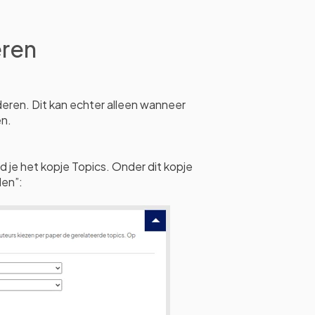
eren
deren. Dit kan echter alleen wanneer
en.
nd je het kopje Topics. Onder dit kopje
len”: