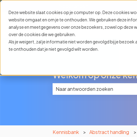
Nederlands
Submenu tonen voor ve
Deze website slaat cookies op je computer op. Deze cookies wo
website omgaat en om je te onthouden. We gebruiken deze informa
analyse en meetgegevens over onze bezoekers, zowel op deze web
over de cookies die we gebruiken.
Als je weigert, zal je informatie niet worden gevolgd bij je bezoe
te onthouden dat je niet gevolgd wilt worden.
Welkom op onze ken
Er zijn geen suggesties want het z
Kennisbank
Abstract handling