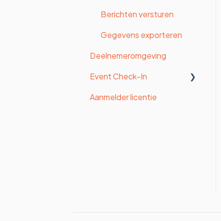
Certificaten
Berichten versturen
Gegevens exporteren
Deelnemeromgeving
Event Check-In
Aanmelder licentie
Check-in inrichten
Badges
Tablets
Printers
Check-in Mobile