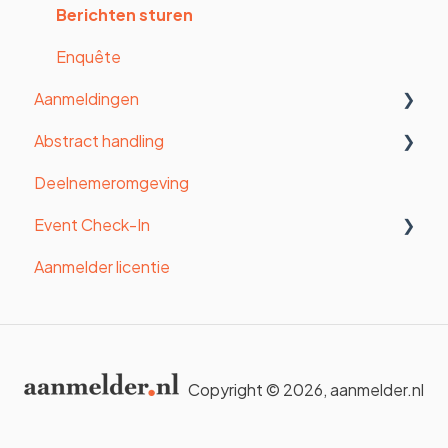
Betalingen
Berichten sturen
Vormgeving
Enquête
Aanmeldingen
Website
Abstract handling
Website pagina's (oude website builder)
Statistieken
Deelnemeromgeving
Aanmeldingen
Algemeen
Event Check-In
Gedetailleerde statistieken
Contributie - en reviewformulier
Aanmelder licentie
Uploadtool
Reviewers toewijzen
Check-in inrichten
Deelnemersfactuur
Accepteren/Afwijzen
Badges
Certificaten
Berichten versturen
Tablets
Copyright © 2026, aanmelder​.nl
Gegevens exporteren
Printers
Check-in Mobile