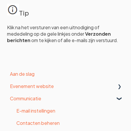
Tip
Klik na het versturen van een uitnodiging of
mededeling op de gele linkjes onder
Verzonden
berichten
om te kijken of alle e-mails zijn verstuurd.
Aan de slag
Evenement website
Communicatie
Organisatie instellingen
Algemene instellingen
E-mail instellingen
Formulier
Contacten beheren