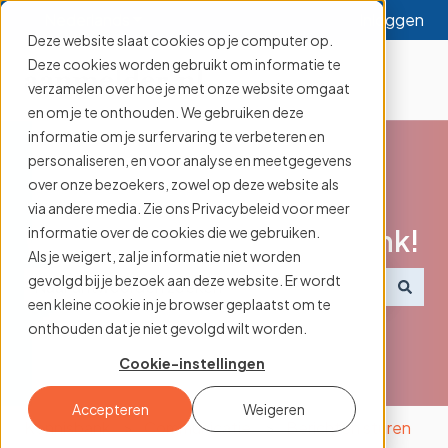
Nederlands
Submenu tonen voor vertalingen
Inloggen
Deze website slaat cookies op je computer op.
Deze cookies worden gebruikt om informatie te
verzamelen over hoe je met onze website omgaat
en om je te onthouden. We gebruiken deze
informatie om je surfervaring te verbeteren en
personaliseren, en voor analyse en meetgegevens
over onze bezoekers, zowel op deze website als
via andere media. Zie ons Privacybeleid voor meer
Welkom op onze kennisbank!
informatie over de cookies die we gebruiken.
Als je weigert, zal je informatie niet worden
gevolgd bij je bezoek aan deze website. Er wordt
een kleine cookie in je browser geplaatst om te
Er zijn geen suggesties want het zoekveld is leeg.
onthouden dat je niet gevolgd wilt worden.
Cookie-instellingen
Accepteren
Weigeren
Kennisbank
Communicatie
Berichten sturen