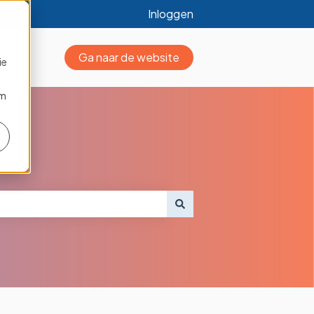
Inloggen
Ga naar de website
ie
om