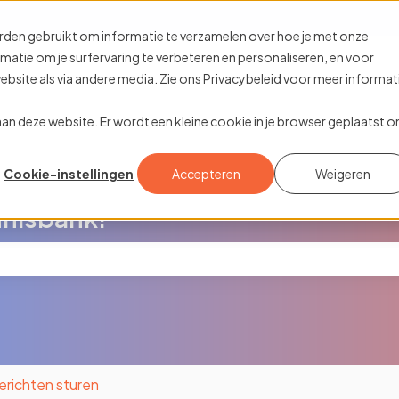
rtalingen
rden gebruikt om informatie te verzamelen over hoe je met onze
tie om je surfervaring te verbeteren en personaliseren, en voor
site als via andere media. Zie ons Privacybeleid voor meer informat
k aan deze website. Er wordt een kleine cookie in je browser geplaatst 
Cookie-instellingen
Accepteren
Weigeren
nisbank!
oekveld is leeg.
erichten sturen