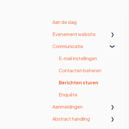
Aan de slag
Evenement website
Communicatie
Organisatie instellingen
Algemene instellingen
E-mail instellingen
Formulier
Contacten beheren
Betalingen
Berichten sturen
Vormgeving
Enquête
Aanmeldingen
Website
Abstract handling
Website pagina's (oude
Statistieken
website builder)