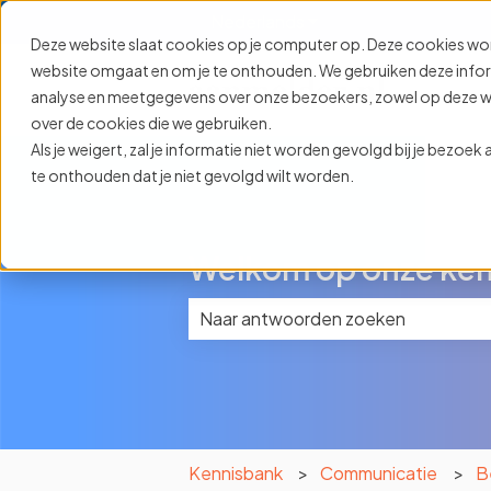
Nederlands
Submenu tonen voor ve
Deze website slaat cookies op je computer op. Deze cookies wo
website omgaat en om je te onthouden. We gebruiken deze informa
analyse en meetgegevens over onze bezoekers, zowel op deze web
over de cookies die we gebruiken.
Als je weigert, zal je informatie niet worden gevolgd bij je bezoe
te onthouden dat je niet gevolgd wilt worden.
Welkom op onze ken
Er zijn geen suggesties want het z
Kennisbank
Communicatie
B