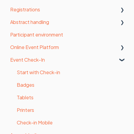
Registrations
Website settings
Email settings
Abstract handling
Form
Manage contacts
Statistics
Participant environment
Payments
Send messages
Registrations
General
Online Event Platform
Styling
Survey
Detailed statistics
Contribution and review form
Event Check-In
Website
Upload files
Assign reviewers
Admin panel
Website pages (old website builder)
Participant invoice
Accept / Decline
Speakers
Start with Check-in
Certificates
Send messages
Exhibitors, Sponsors
Badges
Export data
Program
Tablets
Printers
Check-in Mobile