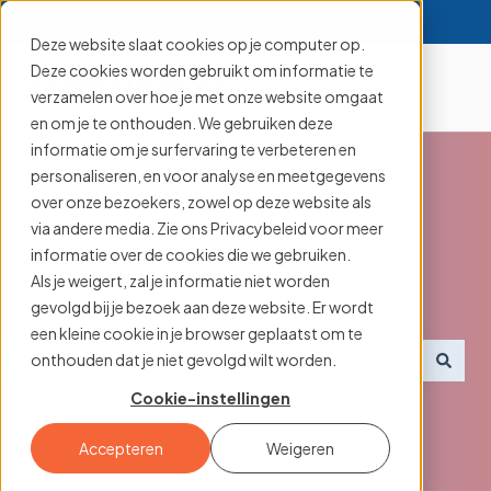
English
Show submenu for translations
Deze website slaat cookies op je computer op.
Deze cookies worden gebruikt om informatie te
verzamelen over hoe je met onze website omgaat
en om je te onthouden. We gebruiken deze
informatie om je surfervaring te verbeteren en
personaliseren, en voor analyse en meetgegevens
over onze bezoekers, zowel op deze website als
via andere media. Zie ons Privacybeleid voor meer
Searching for an
informatie over de cookies die we gebruiken.
Als je weigert, zal je informatie niet worden
aanmelder.nl feature?
gevolgd bij je bezoek aan deze website. Er wordt
een kleine cookie in je browser geplaatst om te
onthouden dat je niet gevolgd wilt worden.
There are no suggestions because the search field i
Cookie-instellingen
Accepteren
Weigeren